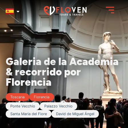
Galeria de la Academia
& recorrido por
Florencia
Toscana
Florencia
Ponte Vecchio
Palazzo Vecchio
Santa Maria del Fiore
David de Miguel Ángel