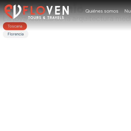
Ponte Vecchio
Quiénes somos
Nu
La joya icónica de la arquitectura med
Toscana
Florencia