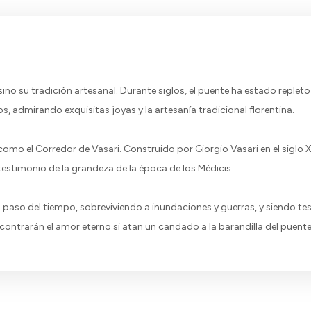
sino su tradición artesanal. Durante siglos, el puente ha estado reple
, admirando exquisitas joyas y la artesanía tradicional florentina.
mo el Corredor de Vasari. Construido por Giorgio Vasari en el siglo XVI
un testimonio de la grandeza de la época de los Médicis.
l paso del tiempo, sobreviviendo a inundaciones y guerras, y siendo test
trarán el amor eterno si atan un candado a la barandilla del puente y a