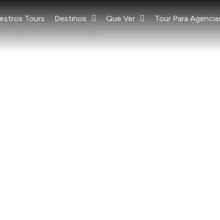
estros Tours
Destinos
Que Ver
Tour Para Agencia
ieval de Florencia