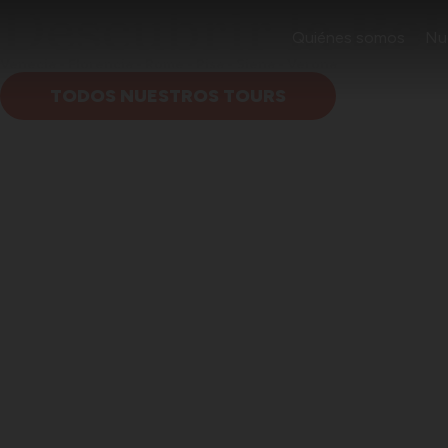
Descubrir la
Bel
Quiénes somos
Nu
Venecia - Florencia - Rome - Pisa - Siena - Verona
TODOS NUESTROS TOURS