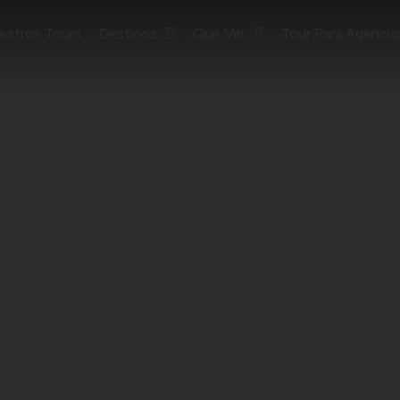
la Italia
estros Tours
Destinos
Que Ver
Tour Para Agencia