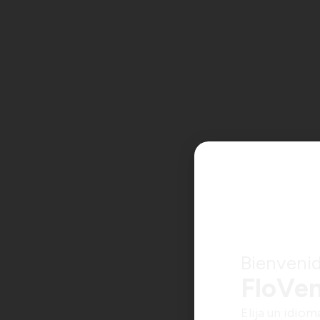
Bienvenid
FloVen
Elija un idiom