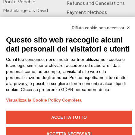
Ponte Vecchio
Refunds and Cancellations
Michelangelo's David
Payment Methods
Botticelli’s Venus
Rifiuta cookie non necessari ✕
Payment Methods
Questo sito web raccoglie alcuni
dati personali dei visitatori e utenti
Follow Us
Con il tuo consenso, noi e i nostri partner utilizziamo i cookie e
tecnologie simili per archiviare, accedere ed elaborare i dati
personali come, ad esempio, la visita al sito web o la
personalizzazione degli annunci. Poiché rispettiamo il tuo diritto
alla privacy, è possibile scegliere di non consentire alcuni tipi di
cookie. Clicca su preferenze GDPR per saperne di più.
Questo sito è proprietà di
Bringas Ccahua Jenny Paola
– P.IVA: 06998110487
– Denominazione: Bringas Ccahua Jenny Paola Tipo Attivita’: 799020
Visualizza la Cookie Policy Completa
Attivita’ Delle Guide E Degli Accompagnatori Turistici Domicilio Fiscale: Comune:
Firenze Prov: Fi Indirizzo: Via Benedetto Dei N 5 A Int 40
ACCETTA TUTTO
Cookie Policy
Privacy Policy
Into the Web with Mediacy - Web Agency a Venezia
ACCETTA NECESSARI